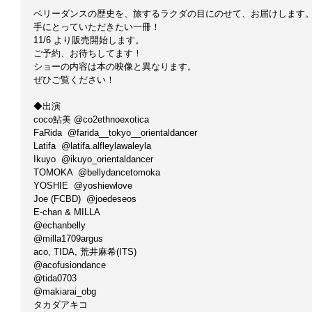
ベリーダンスの歴史を、旅するラクダの目にのせて、お届けします
手にとっていただきたい一冊！
11/6 より販売開始します。
ご予約、お待ちしてます！
ショーの内容は本の映像と異なります。
ぜひご覧ください！
◆出演
coco鮎美 @co2ethnoexotica
FaRida  @farida__tokyo__orientaldancer
Latifa  @latifa.alfleylawaleyla 
Ikuyo  @ikuyo_orientaldancer 
TOMOKA  @bellydancetomoka 
YOSHIE  @yoshiewlove 
Joe (FCBD)  @joedeseos 
E-chan & MILLA 
@echanbelly 
@milla1709argus 
aco, TIDA, 荒井麻希(ITS)
@acofusiondance 
@tida0703 
@makiarai_obg 
タカダアキコ 