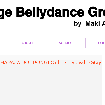
ge Bellydance G
by Maki A
品をパフォーマンス展開！
ABOUT
SCHOOL
OBG
ARAJA ROPPONGI Online Festival! -Stay