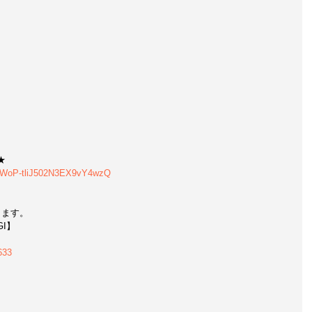
★
UCWoP-tliJ502N3EX9vY4wzQ
ります。
GI】
633