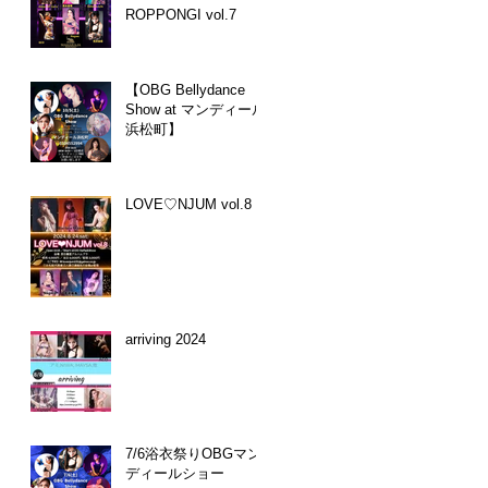
ROPPONGI vol.7
【OBG Bellydance
Show at マンディール
浜松町】
LOVE♡NJUM vol.8
arriving 2024
7/6浴衣祭りOBGマン
ディールショー