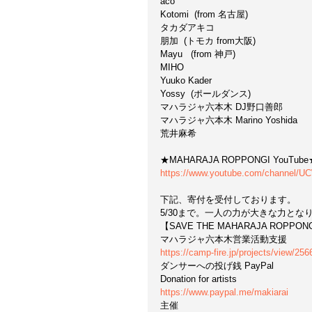
aco
Kotomi  (from 名古屋)
タカダアキコ
朋加  (トモカ from大阪)
Mayu   (from 神戸)
MIHO
Yuuko Kader
Yossy  (ポールダンス)
マハラジャ六本木 DJ野口善郎
マハラジャ六本木 Marino Yoshida
荒井麻希
★MAHARAJA ROPPONGI YouTube
https://www.youtube.com/channel/
下記、寄付を受付しております。
5/30まで。一人の力が大きな力とな
【SAVE THE MAHARAJA ROPPON
マハラジャ六本木営業活動支援
https://camp-fire.jp/projects/view/256
ダンサーへの投げ銭 PayPal
Donation for artists
https://www.paypal.me/makiarai
主催