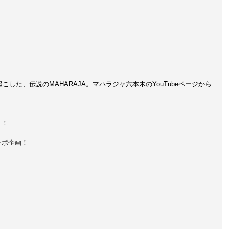
こした、伝説のMAHARAJA。マハラジャ六本木のYouTubeページから
う！
ラボ企画！