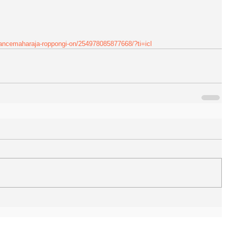
dancemaharaja-roppongi-on/254978085877668/?ti=icl