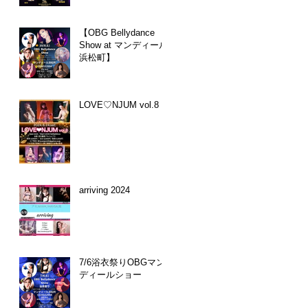
【OBG Bellydance
Show at マンディール
浜松町】
LOVE♡NJUM vol.8
arriving 2024
7/6浴衣祭りOBGマン
ディールショー