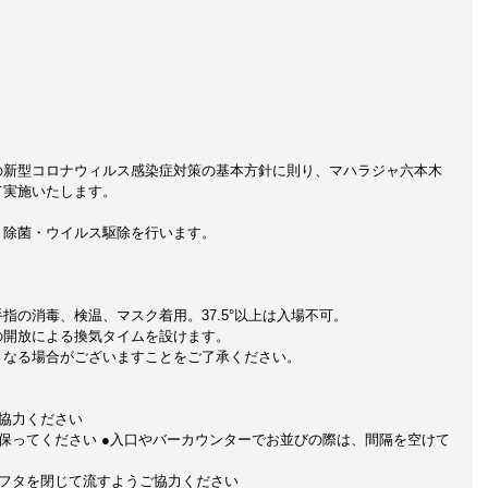
の新型コロナウィルス感染症対策の基本方針に則り、マハラジャ六本木
て実施いたします。
・除菌・ウイルス駆除を行います。
指の消毒、検温、マスク着用。37.5°以上は入場不可。
の開放による換気タイムを設けます。
くなる場合がございますことをご了承ください。
協力ください
保ってください ●入口やバーカウンターでお並びの際は、間隔を空けて
フタを閉じて流すようご協力ください 