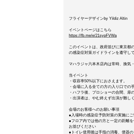
フライヤーデザインby Yildiz Altin
イベントページはこちら
https://fb.me/e/21sypFVWa
このイベントは、政府並びに東京都
の感染症対策ガイドラインを遵守し
マハラジャ六本木店内は常時、換気
当イベント
・収容率50%以下におさえます。
・会場に入る全ての方の入り口での手
・ハフラ後、プロショーの合間、扉
・出演者は、やむ終えず出演が難し
会場のお客様へのお願い事項
●入場時の感染症予防対策の実施にご
●フロア内では他の方と一定の距離を
お並びください 
●トイレ使用後は手指の消毒、便器の