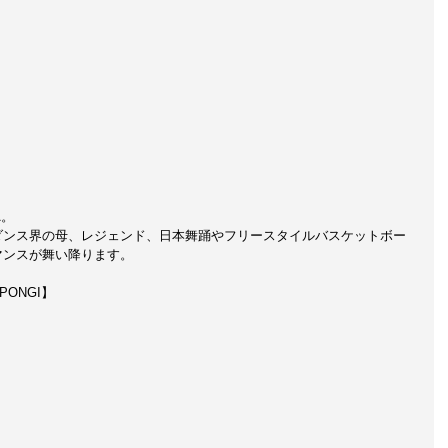
A。
ダンス界の母、レジェンド、日本舞踊やフリースタイルバスケットボー
マンスが舞い降ります。
PPONGI】