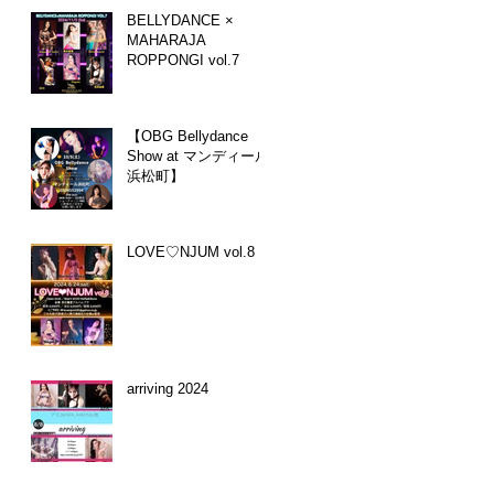
BELLYDANCE ×
MAHARAJA
ROPPONGI vol.7
【OBG Bellydance
Show at マンディール
浜松町】
LOVE♡NJUM vol.8
arriving 2024