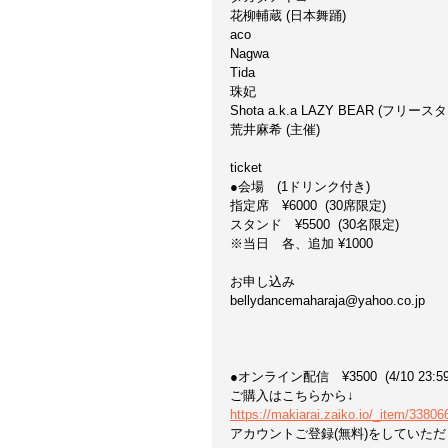
花柳輔蔵 (日本舞踊)
aco
Nagwa
Tida
珠妃
Shota a.k.a LAZY BEAR (フ
荒井麻希 (主催)
ticket 
●会場　(1ドリンク付き)
指定席　¥6000  (30席限定)
スタンド　¥5500  (30名限定)
※当日　各、追加 ¥1000
お申し込み
bellydancemaharaja@yahoo.co.jp
●オンライン配信　¥3500  (4/10 2
ご購入はこちらから↓
https://makiarai.zaiko.io/_item/33806
アカウントご登録(無料)をしていた