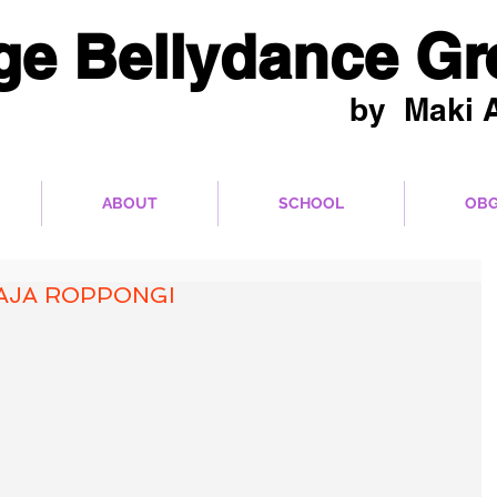
ge Bellydance G
by Maki A
品をパフォーマンス展開！
ABOUT
SCHOOL
OBG
AJA ROPPONGI